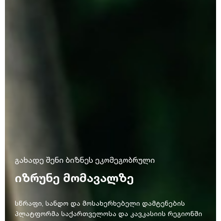
გახადე შენი ბიზნეს ეკომეგობრული
ᲘᲖᲠᲣᲜᲔ ᲛᲝᲛᲐᲕᲐᲚᲖᲔ
სწრაფი, სანდო და მოსახერხებელი დამტენების
პლატფორმა საქართველოსა და კავკასიის რეგიონში